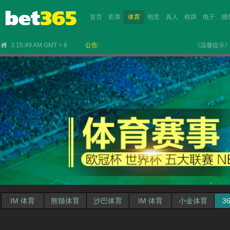
首页
彩票
体育
电竞
真人
棋牌
电子
捕
3:15:50 AM GMT + 8
公告:
《温馨提示》：由
NEXTSPIN
EEAI
沙巴
KS
IM
双赢
IM
WAZDAN
CHOICE
ICG
乐游
IM
雷火
VR
CHOICE
BBIN
365
CR
PP
IM 体育
熊猫体育
沙巴体育
IM 体育
小金体育
3