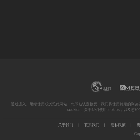
通过进入、继续使用或浏览此网站，您即被认定接受：我们将使用特定的浏览器coo
cookies。关于我们使用cookies，以及
关于我们
|
联系我们
|
隐私政策
|
Cop