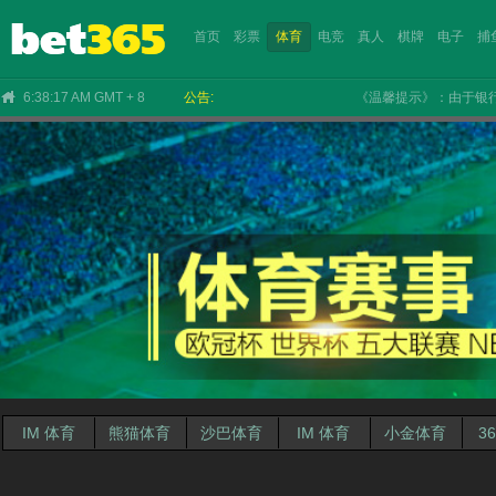
首页
彩票
体育
电竞
真人
棋牌
电子
捕
6:38:17 AM GMT + 8
公告:
《温馨提示》：由于银行卡存
NEXTSPIN
EEAI
沙巴
KS
IM
双赢
IM
WAZDAN
CHOICE
ICG
乐游
IM
雷火
VR
CHOICE
BBIN
365
CR
PP
IM 体育
熊猫体育
沙巴体育
IM 体育
小金体育
3