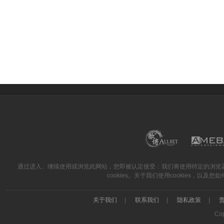
通过进入、继续使用或浏览此网站，您即被认定接受：我们将使用特定的浏览器coo
cookies。关于我们使用cookies，以及
关于我们
|
联系我们
|
隐私政策
|
Cop