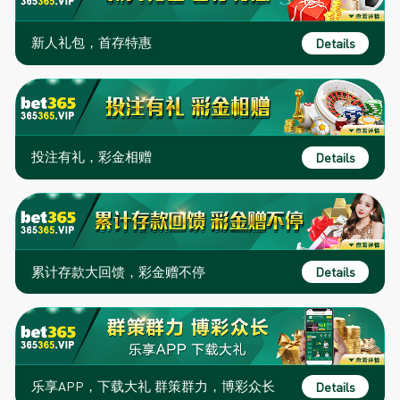
新人礼包，首存特惠
Details
投注有礼，彩金相赠
Details
累计存款大回馈，彩金赠不停
Details
乐享APP，下载大礼 群策群力，博彩众长
Details