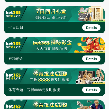
七日回归
Details
神秘彩金
Details
体育专题：亏损8888元及时救援
Details