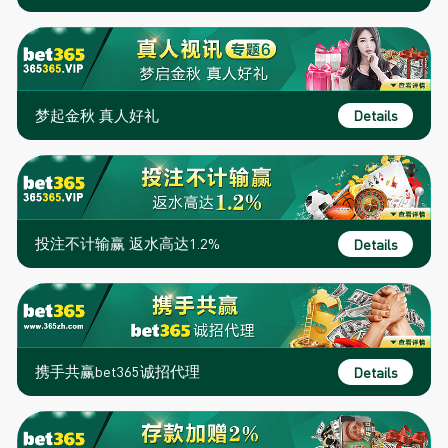
梦起金秋 真人好礼
Details
投注不计输赢 返水高达1.2%
Details
携手共赢bet365诚招代理
Details