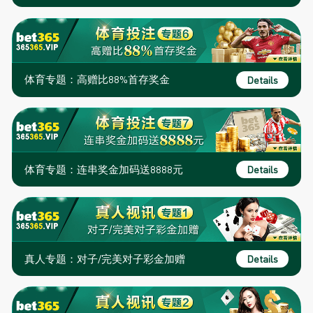
体育专题：高赠比88%首存奖金
Details
体育专题：连串奖金加码送8888元
Details
真人专题：对子/完美对子彩金加赠
Details