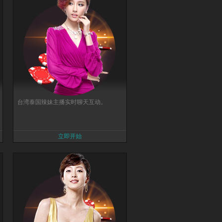
台湾泰国辣妹主播实时聊天互动。
立即开始