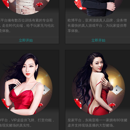
E平台擁有数百位训练有素的专业荷
欧博平台，亚洲顶级真人品牌，业务增
，走在时代尖端，给予玩家无与伦比
长最快的真人游戏平台，为玩家提供尊
贵体验。
享体验。
立即开始
立即开始
BO平台，VIP桌提供飞牌、打赏功能，
皇家平台，东南亚唯一一家拥有80张赌
验现实赌场的真实性。
桌并支持现场直播的大型赌场。