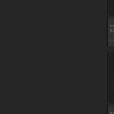
全
尔
真