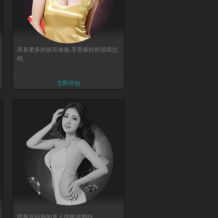
具有更多的娱乐体验,享受最好的游戏过
程。
立即开始
即将开始新的真人馆敬请期待