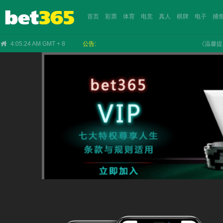
首页
彩票
体育
电竞
真人
棋牌
电子
捕
4:05:25 AM GMT + 8
公告:
《温馨提示》
NEXTSPIN
EEAI
沙巴
KS
IM
双赢
IM
WAZDAN
CHOICE
ICG
乐游
IM
雷火
VR
CHOICE
BBIN
365
CR
PP