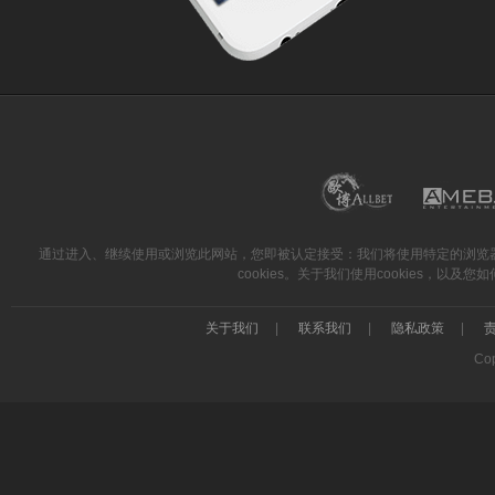
通过进入、继续使用或浏览此网站，您即被认定接受：我们将使用特定的浏览器coo
cookies。关于我们使用cookies，以及
关于我们
|
联系我们
|
隐私政策
|
Cop