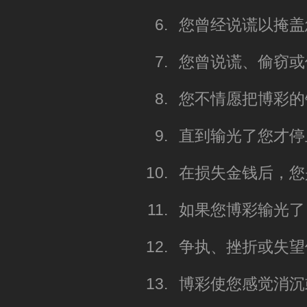
您曾经说谎以掩盖
您曾说谎、偷窃或
您不情愿把博彩的
直到输光了您才停
在损失金钱后，您
如果您博彩输光了
争执、挫折或失望
博彩使您感觉消沉