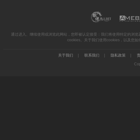
通过进入、继续使用或浏览此网站，您即被认定接受：我们将使用特定的浏览器coo
cookies。关于我们使用cookies，以及
关于我们
|
联系我们
|
隐私政策
|
Cop