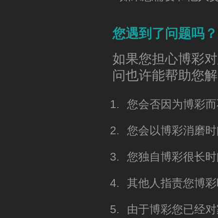
您遇到了问题吗？
如果您担心博彩对
问也许能帮助您解
您会否因为博彩而
您会以博彩消磨时
您独自博彩很长时
其他人指责您博彩
由于博彩您已经对