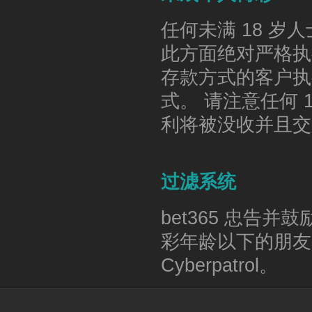
任何未满 18 岁人
此方面绝对严格执
存款方式的客户执
式。 请注意任何
利将被没收并且交
过滤系统
bet365 忠告
彩年龄以下的朋友家
Cyberpatrol。