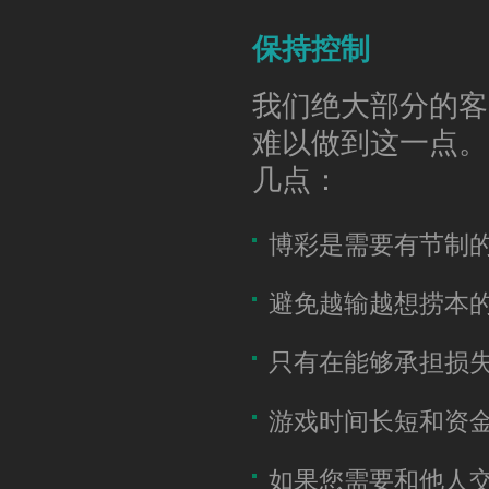
保持控制
我们绝大部分的客
难以做到这一点。
几点：
博彩是需要有节制
避免越输越想捞本
只有在能够承担损
游戏时间长短和资
如果您需要和他人