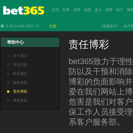
首页
彩票
体育
电竞
真人
棋牌
电子
捕
1:25:15 AM GMT + 8
公告:
《温馨提示》：由于银行卡
责任博彩
帮助中心
NEXTSPIN
EEAI
沙巴
KS
IM
双赢
IM
WAZDAN
CHOICE
ICG
乐游
IM
雷火
VR
CHOICE
BBIN
365
CR
PP
关于我们
bet365致力
常见问题
防以及干预和消除
联系我们
博彩的负面影响并
隐私政策
爱在我们网站上博
责任博彩
危害是我们对客户
规则条款
保工作人员接受理
系客户服务部。