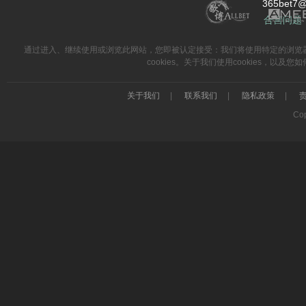
365bet7@
合营问题
通过进入、继续使用或浏览此网站，您即被认定接受：我们将使用特定的浏览器coo
cookies。关于我们使用cookies，以及
关于我们
|
联系我们
|
隐私政策
|
Cop