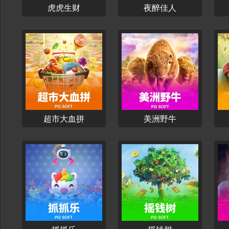
虎虎生财
夜醉佳人
立刻开始
立刻开始
超市大血拼
美洲野牛
立刻开始
立刻开始