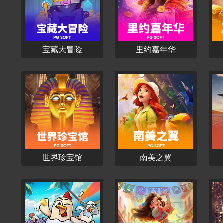
立刻开始
立刻开始
宝藏大冒险
里约嘉年华
立刻开始
立刻开始
世界珍宝馆
南美之翼