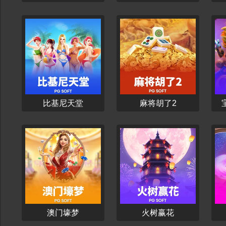
立刻开始
立刻开始
比基尼天堂
麻将胡了2
立刻开始
立刻开始
澳门壕梦
火树赢花