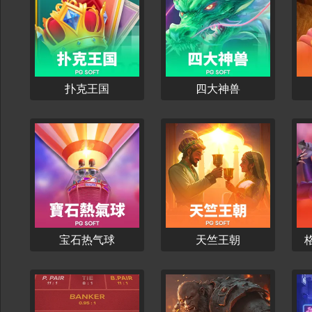
立刻开始
立刻开始
扑克王国
四大神兽
立刻开始
立刻开始
宝石热气球
天竺王朝