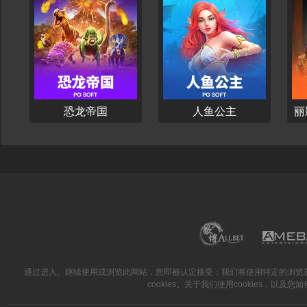
立刻开始
立刻开始
恐龙帝国
人鱼公主
丽
立刻开始
立刻开始
通过进入、继续使用或浏览此网站，您即被认定接受：我们将使用特定的浏览器coo
cookies。关于我们使用cookies，以及