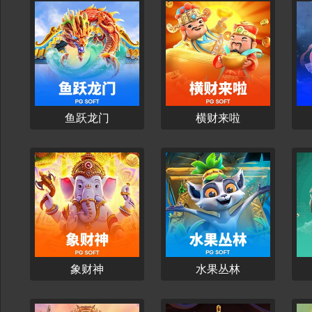
鱼跃龙门
横财来啦
立刻开始
立刻开始
象财神
水果丛林