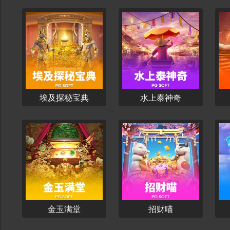
立刻开始
立刻开始
埃及探秘宝典
水上泰神奇
立刻开始
立刻开始
金玉满堂
招财喵