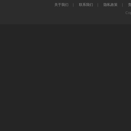
关于我们
|
联系我们
|
隐私政策
|
Cop